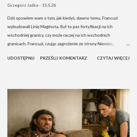
Grzegorz Jaśko
15.5.26
Dziś opowiem wam o tym, jak kiedyś, dawno temu, Francuzi
wybudowali Linię Maginota. Był to pas fortyfikacji na ich
wschodniej granicy, czy może raczej na ich wschodnich
granicach. Francuzi, czując zagrożenie ze strony Niemiec,
wybudowali to coś i wtedy poczuli się spełnieni. Usiedli, założyli
UDOSTĘPNIJ
PRZEŚLIJ KOMENTARZ
CZYTAJ WIĘCEJ
ręce i, zadowoleni z siebie, czekali. Na rozwój wydarzeń.
Zacząłem budować własny pas umocnień dokładnie rok temu.
Chodziło oczywiście nie o Niemców, tylko o kota. Mamy niewielki
ogródek. W lecie często z niego korzystamy i żal nam było
naszego futrzaka. Krążył od okna do okna, patrzył na nas i
miauczał. Widać było, jak bardzo chce na zewnątrz, jak bardzo
kolorowy wydaje mu się świat po drugiej stronie szyby.
Postanowiliśmy mu pomóc. Plan był genialnie prosty. Wygarnąć
liście spod krzaków, sprawdzić stan ogrodzenia i zatkać