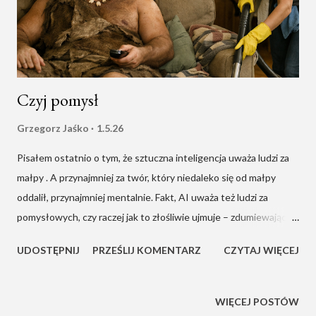
wszystkie dziury. Ogrodzenie to wysokie, metalowe pręty. Za
nimi jest dodatkowo druciana siatka. Od naszej strony jest
wysoka na chłopa bambusowa ścianka, trochę już stara i wy...
Czyj pomysł
Grzegorz Jaśko
1.5.26
Pisałem ostatnio o tym, że sztuczna inteligencja uważa ludzi za
małpy . A przynajmniej za twór, który niedaleko się od małpy
oddalił, przynajmniej mentalnie. Fakt, AI uważa też ludzi za
pomysłowych, czy raczej jak to złośliwie ujmuje – zdumiewająco
pomysłowych. No to błyśnijmy pomysłem. W sercu mojego
UDOSTĘPNIJ
PRZEŚLIJ KOMENTARZ
CZYTAJ WIĘCEJ
pomysłu będzie to, co być powinno, czyli chęć przysłużenia się
innym, ułatwienia im (i sobie) życia oraz cel najwyższy – pchnięcie
skostniałej cywilizacji na nowe tory poprzez zapewnienie jej
WIĘCEJ POSTÓW
dobrobytu, stabilizacji i pokoju. Brzmi fajnie, prawda? Założenie