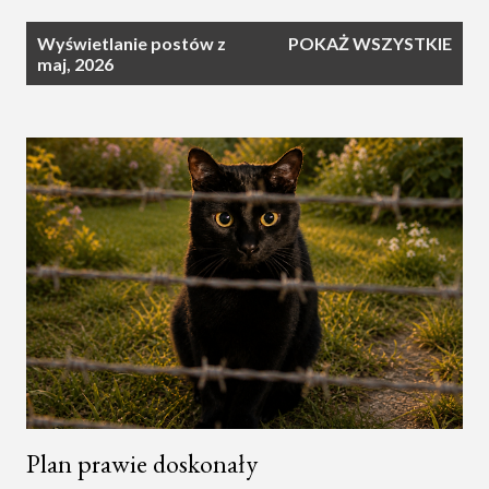
P
Wyświetlanie postów z
POKAŻ WSZYSTKIE
o
maj, 2026
s
t
y
Plan prawie doskonały