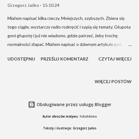
Grzegorz Jaśko
15.10.24
Miałem napisać kilka rzeczy. Mniejszych, szybszych. Zbiera się
tego ciągle, wystarczy radio rozkręcić i sypią się tematy. Głupota
goni głupotę i już nie wiadomo, gdzie patrzeć, żeby trochę
normalności złapać. Miałem napisać o dziwnym artykule pod
tytułem „ Bestia pełznie do Białego Domu ”. Po zdjęciu (Putin
UDOSTĘPNIJ
PRZEŚLIJ KOMENTARZ
CZYTAJ WIĘCEJ
ściska rękę Trumpowi) od razu wiedziałem, co to będzie.
Zaciekawiło mnie trochę, że autor zaczyna od wiersza Yeatsa (co
prawda cytując dość luźno wybrane fragmenty). Przeczytałem
WIĘCEJ POSTÓW
dwa razy. Rzadkiej urody głupoty. I tak sobie myślę, siedzi sobie
jakiś pacan i pisze. O bestii pełzającej, o propagandzie Kremla. O
Obsługiwane przez usługę Blogger
sojuszu zawartym nad grobem Ukrainy. Nad jakim grobem, myślę
sobie? Ukrainy już nie ma. Już była grobem, jak od Amerykanów
Autor obrazów motywu:
hdoddema
pieniądze wzięła i zafundowała sobie majdan. Najpierw
Teksty i ilustracje: Grzegorz Jaśko
oligarchowie wszystko zagarnęli, a teraz wszystko wykupili