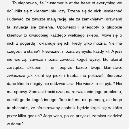
To nieprawda, że “customer is at the heart of everything we
do”. Nikt się z klientami nie liczy. Trzeba się do nich uśmiechać
i udawać, że zawsze mają rację, ale za zamkniętymi drzwiami
ta sytuacja się zmienia. Opowieści i anegdoty o głupocie
klientów to krwioobieg każdego wielkiego sklepu. Mówi się o
nich z pogardą i okłamuje się ich, kiedy tylko można. Nie ma
czegoś na stanie? Nieważne, można wymyślić każdy kit. A jeśli
nie wierzą, zawsze można zawołać kogoś wyżej, kto akurat
zarządza sklepem i on poprze każde twoje kłamstwo,
zwłaszcza jak klient się piekli i trzeba mu pokazać. Bierzesz
dane klienta i nigdy nie oddzwaniasz. Nie wiesz, o co pyta? Nie
ma sprawy. Zamiast tracić czas na rozwiązanie jego problemu,
odeślij go do kogoś innego. Tam też mu nie pomogą, ale kogo
to obchodzi, że sfrustrowany osobnik będzie kręcił się w kółko
przez kilka godzin? Jego wina, po co przyłazi, zamiast siedzieć
w domu?