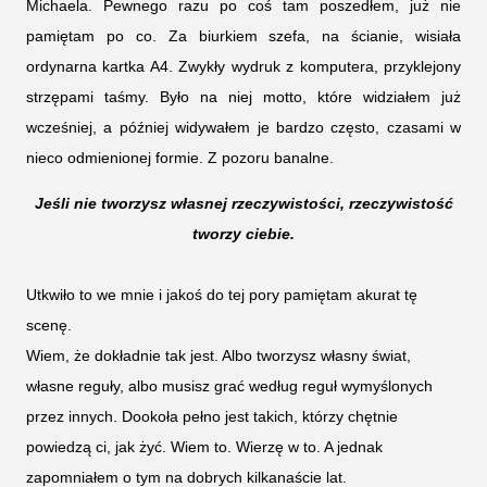
Michaela. Pewnego razu po coś tam poszedłem, już nie
pamiętam po co. Za biurkiem szefa, na ścianie, wisiała
ordynarna kartka A4. Zwykły wydruk z komputera, przyklejony
strzępami taśmy. Było na niej motto, które widziałem już
wcześniej, a później widywałem je bardzo często, czasami w
nieco odmienionej formie. Z pozoru banalne.
Jeśli nie tworzysz własnej rzeczywistości, rzeczywistość
tworzy ciebie.
Utkwiło to we mnie i jakoś do tej pory pamiętam akurat tę
scenę.
Wiem, że dokładnie tak jest. Albo tworzysz własny świat,
własne reguły, albo musisz grać według reguł wymyślonych
przez innych. Dookoła pełno jest takich, którzy chętnie
powiedzą ci, jak żyć. Wiem to. Wierzę w to. A jednak
zapomniałem o tym na dobrych kilkanaście lat.