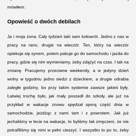
mówiłem.
Opowieść o dwóch debilach
Ja i moja żona. Cały tydzień taki sam kołowrót. Jedno z nas w
pracy na rano, drugie na wieczór. Ten, który na wieczór
opiekuje się synem, potem pakuje go do samochodu i jazda do
pracy, gdzie się nim wymieniamy, żeby zdążyć na czas. I tak na
zmianę. Pracujemy przeciwne weekendy, a w jedyny dzień
wolny w tygodniu jedno siedzi z dzieckiem, a drugie odrabia
zaległe godziny, bo przy takim systemie zawsze jakieś były.
Łatwiej trochę było, jak mały poszedł do szkoły, ale już na
przykład w wakacje znowu spędzał sporą część dnia w
samochodzie, jeżdżąc z nami tam i z powrotem. Jak już
jechaliśmy w lecie na wakacje, to byliśmy tak zmęczeni, że nie
potrafiliśmy się nimi w pełni cieszyć. I wszystko to po to, żeby