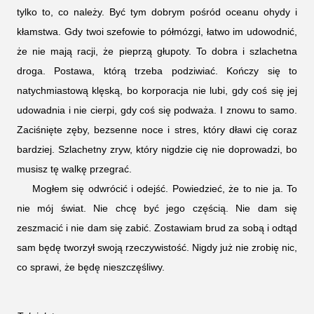
tylko to, co należy. Być tym dobrym pośród oceanu ohydy i
kłamstwa. Gdy twoi szefowie to półmózgi, łatwo im udowodnić,
że nie mają racji, że pieprzą głupoty. To dobra i szlachetna
droga. Postawa, którą trzeba podziwiać. Kończy się to
natychmiastową klęską, bo korporacja nie lubi, gdy coś się jej
udowadnia i nie cierpi, gdy coś się podważa. I znowu to samo.
Zaciśnięte zęby, bezsenne noce i stres, który dławi cię coraz
bardziej. Szlachetny zryw, który nigdzie cię nie doprowadzi, bo
musisz tę walkę przegrać.
Mogłem się odwrócić i odejść. Powiedzieć, że to nie ja. To
nie mój świat. Nie chcę być jego częścią. Nie dam się
zeszmacić i nie dam się zabić. Zostawiam brud za sobą i odtąd
sam będę tworzył swoją rzeczywistość. Nigdy już nie zrobię nic,
co sprawi, że będę nieszczęśliwy.