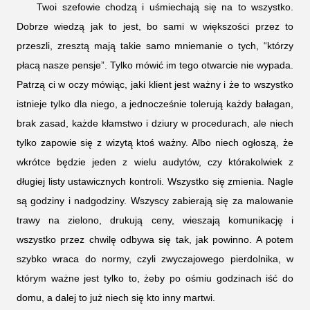
Twoi szefowie chodzą i uśmiechają się na to wszystko.
Dobrze wiedzą jak to jest, bo sami w większości przez to
przeszli, zresztą mają takie samo mniemanie o tych, “którzy
płacą nasze pensje”. Tylko mówić im tego otwarcie nie wypada.
Patrzą ci w oczy mówiąc, jaki klient jest ważny i że to wszystko
istnieje tylko dla niego, a jednocześnie tolerują każdy bałagan,
brak zasad, każde kłamstwo i dziury w procedurach, ale niech
tylko zapowie się z wizytą ktoś ważny. Albo niech ogłoszą, że
wkrótce będzie jeden z wielu audytów, czy którakolwiek z
długiej listy ustawicznych kontroli. Wszystko się zmienia. Nagle
są godziny i nadgodziny. Wszyscy zabierają się za malowanie
trawy na zielono, drukują ceny, wieszają komunikację i
wszystko przez chwilę odbywa się tak, jak powinno. A potem
szybko wraca do normy, czyli zwyczajowego pierdolnika, w
którym ważne jest tylko to, żeby po ośmiu godzinach iść do
domu, a dalej to już niech się kto inny martwi.