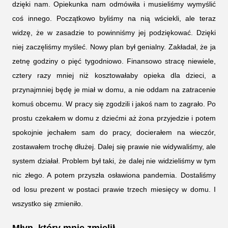
dzięki nam. Opiekunka nam odmówiła i musieliśmy wymyślić
coś innego. Początkowo byliśmy na nią wściekli, ale teraz
widzę, że w zasadzie to powinniśmy jej podziękować. Dzięki
niej zaczęliśmy myśleć. Nowy plan był genialny. Zakładał, że ja
zetnę godziny o pięć tygodniowo. Finansowo stracę niewiele,
cztery razy mniej niż kosztowałaby opieka dla dzieci, a
przynajmniej będę je miał w domu, a nie oddam na zatracenie
komuś obcemu. W pracy się zgodzili i jakoś nam to zagrało. Po
prostu czekałem w domu z dziećmi aż żona przyjedzie i potem
spokojnie jechałem sam do pracy, docierałem na wieczór,
zostawałem trochę dłużej. Dalej się prawie nie widywaliśmy, ale
system działał. Problem był taki, że dalej nie widzieliśmy w tym
nic złego. A potem przyszła osławiona pandemia. Dostaliśmy
od losu prezent w postaci prawie trzech miesięcy w domu. I
wszystko się zmieniło.
Młyn, który mnie zmielił