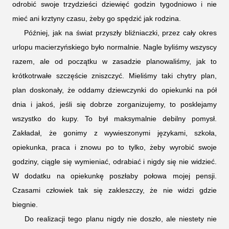
odrobić swoje trzydzieści dziewięć godzin tygodniowo i nie
mieć ani krztyny czasu, żeby go spędzić jak rodzina.
Później, jak na świat przyszły bliźniaczki, przez cały okres
urlopu macierzyńskiego było normalnie. Nagle byliśmy wszyscy
razem, ale od początku w zasadzie planowaliśmy, jak to
krótkotrwałe szczęście zniszczyć. Mieliśmy taki chytry plan,
plan doskonały, że oddamy dziewczynki do opiekunki na pół
dnia i jakoś, jeśli się dobrze zorganizujemy, to posklejamy
wszystko do kupy. To był maksymalnie debilny pomysł.
Zakładał, że gonimy z wywieszonymi językami, szkoła,
opiekunka, praca i znowu po to tylko, żeby wyrobić swoje
godziny, ciągle się wymieniać, odrabiać i nigdy się nie widzieć.
W dodatku na opiekunkę poszłaby połowa mojej pensji.
Czasami człowiek tak się zakleszczy, że nie widzi gdzie
biegnie.
Do realizacji tego planu nigdy nie doszło, ale niestety nie