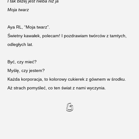
I tak bliżej jest nieba niż ja
Moja twarz
Aya RL, “Moja twarz”.
Świetny kawałek, polecam! I pozdrawiam twórców z tamtych,
odległych lat.
Być, czy mieć?
Myślę, czy jestem?
Każda korporacja, to kolorowy cukierek z gównem w środku.
Aż strach pomyśleć, co ten świat z nami wyczynia.