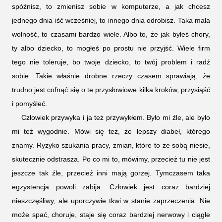
spóźnisz, to zmienisz sobie w komputerze, a jak chcesz
jednego dnia iść wcześniej, to innego dnia odrobisz. Taka mała
wolność, to czasami bardzo wiele. Albo to, że jak byłeś chory,
ty albo dziecko, to mogłeś po prostu nie przyjść. Wiele firm
tego nie toleruje, bo twoje dziecko, to twój problem i radź
sobie. Takie właśnie drobne rzeczy czasem sprawiają, że
trudno jest cofnąć się o te przysłowiowe kilka kroków, przysiąść
i pomyśleć.
Człowiek przywyka i ja też przywykłem. Było mi źle, ale było
mi też wygodnie. Mówi się też, że lepszy diabeł, którego
znamy. Ryzyko szukania pracy, zmian, które to ze sobą niesie,
skutecznie odstrasza. Po co mi to, mówimy, przecież tu nie jest
jeszcze tak źle, przecież inni mają gorzej. Tymczasem taka
egzystencja powoli zabija. Człowiek jest coraz bardziej
nieszczęśliwy, ale uporczywie tkwi w stanie zaprzeczenia. Nie
może spać, choruje, staje się coraz bardziej nerwowy i ciągle