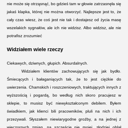
nie może się otrząsnąć, bo gdzieś tam w głowie zatrzasnęła się
jakaś klapka, której nie można otworzyć. Najlepsze jest to, że
cały czas wiesz, że coś jest nie tak i dostajesz od życia masę
wszelakich sygnałów, ale ich nie widzisz. Albo widzisz, ale nie
potrafisz zrozumieć
Widziałem wiele rzeczy
Ciekawych, dziwnych, głupich. Absurdalnych.
Widziałem klientów zachowujących się jak bydło.
Śmiecących i bałaganiących tak, że to jest ciężkie do
uwierzenia. Chamskich i roszczeniowych, traktujących innych z
wyższością i pogardą, bo według nich skoro pracujesz w
sklepie, to musisz być niewykształconym debilem. Byłem
świadkiem, jak klienci bili pracowników, pluli na nich i ich
przezywali. Słyszałem niewiarygodne groźby, a na jednej z
wieczornych zmian, na szczęście nie mojej, złodziej oblał