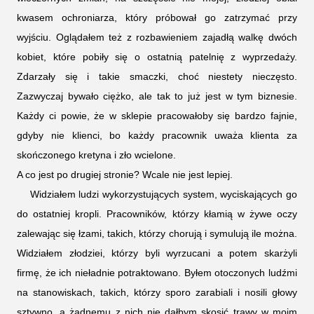
kwasem ochroniarza, który próbował go zatrzymać przy
wyjściu. Oglądałem też z rozbawieniem zajadłą walkę dwóch
kobiet, które pobiły się o ostatnią patelnię z wyprzedaży.
Zdarzały się i takie smaczki, choć niestety nieczęsto.
Zazwyczaj bywało ciężko, ale tak to już jest w tym biznesie.
Każdy ci powie, że w sklepie pracowałoby się bardzo fajnie,
gdyby nie klienci, bo każdy pracownik uważa klienta za
skończonego kretyna i zło wcielone.
A co jest po drugiej stronie? Wcale nie jest lepiej.
Widziałem ludzi wykorzystujących system, wyciskających go
do ostatniej kropli. Pracowników, którzy kłamią w żywe oczy
zalewając się łzami, takich, którzy chorują i symulują ile można.
Widziałem złodziei, którzy byli wyrzucani a potem skarżyli
firmę, że ich nieładnie potraktowano. Byłem otoczonych ludźmi
na stanowiskach, takich, którzy sporo zarabiali i nosili głowy
sztywno, a żadnemu z nich nie dałbym skosić trawy w moim