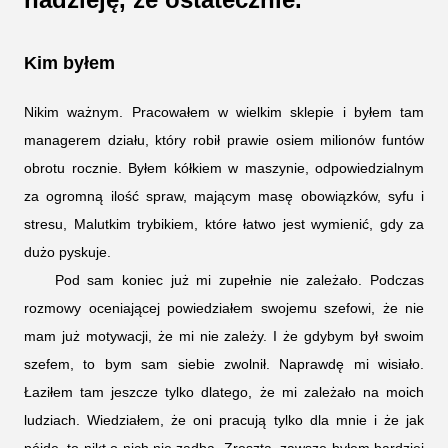
Kim byłem
Nikim ważnym. Pracowałem w wielkim sklepie i byłem tam
managerem działu, który robił prawie osiem milionów funtów
obrotu rocznie. Byłem kółkiem w maszynie, odpowiedzialnym
za ogromną ilość spraw, mającym masę obowiązków, syfu i
stresu, Malutkim trybikiem, które łatwo jest wymienić, gdy za
dużo pyskuje.
Pod sam koniec już mi zupełnie nie zależało. Podczas
rozmowy oceniającej powiedziałem swojemu szefowi, że nie
mam już motywacji, że mi nie zależy. I że gdybym był swoim
szefem, to bym sam siebie zwolnił. Naprawdę mi wisiało.
Łaziłem tam jeszcze tylko dlatego, że mi zależało na moich
ludziach. Wiedziałem, że oni pracują tylko dla mnie i że jak
pójdę, to nikt o nich nie zadba. Zresztą, zawsze byłem bardziej