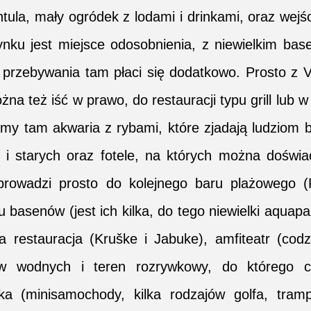
ntula, mały ogródek z lodami i drinkami, oraz wejś
ynku jest miejsce odosobnienia, z niewielkim ba
j przebywania tam płaci się dodatkowo. Prosto z V
na też iść w prawo, do restauracji typu grill lub w
my tam akwaria z rybami, które zjadają ludziom 
 i starych oraz fotele, na których można doświa
 prowadzi prosto do kolejnego baru plażowego (
u basenów (jest ich kilka, do tego niewielki aquapa
jna restauracja (Kruške i Jabuke), amfiteatr (cod
tów wodnych i teren rozrywkowy, do którego c
ka (minisamochody, kilka rodzajów golfa, trampo