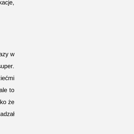
kacje,
razy w
uper.
iećmi
ale to
lko że
kadzał