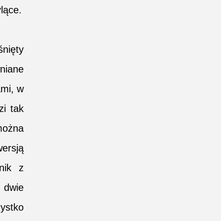
lące.
nięty
niane
mi, w
i tak
można
ersją
nik z
 dwie
ystko