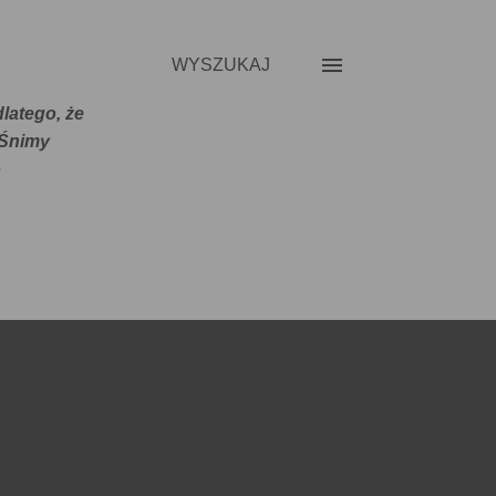
WYSZUKAJ
latego, że
 Śnimy
o