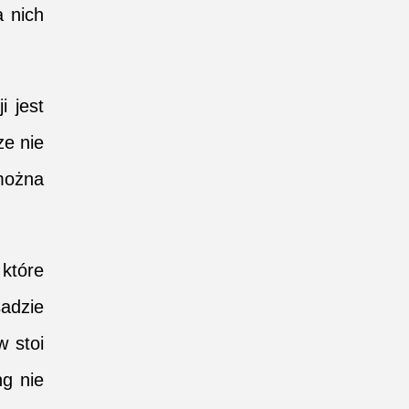
a nich
i jest
ze nie
 można
które
adzie
w stoi
ng nie