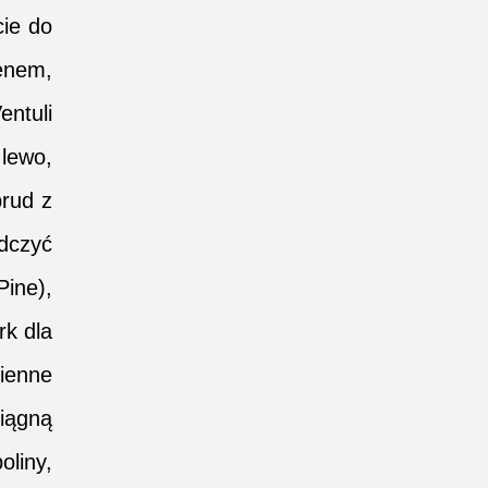
cie do
senem,
entuli
 lewo,
brud z
dczyć
Pine),
rk dla
zienne
iągną
liny,