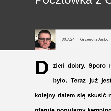
30.7.24
Grzegorz Jaśko
D
zień dobry. Sporo 
było. Teraz już je
kolejny dałem się skusić 
oferuje popularny kemping