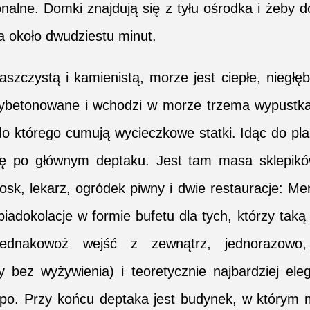
nalne. Domki znajdują się z tyłu ośrodka i żeby d
 około dwudziestu minut.
szczystą i kamienistą, morze jest ciepłe, niegłęb
wybetonowane i wchodzi w morze trzema wypustka
do którego cumują wycieczkowe statki. Idąc do pl
 się po głównym deptaku. Jest tam masa sklepik
kiosk, lekarz, ogródek piwny i dwie restauracje: Me
adokolacje w formie bufetu dla tych, którzy taką
ednakowoż wejść z zewnątrz, jednorazowo, 
bez wyżywienia) i teoretycznie najbardziej ele
epo. Przy końcu deptaka jest budynek, w którym 