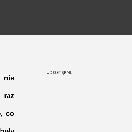
UDOSTĘPNIJ
 nie
 raz
, co
były