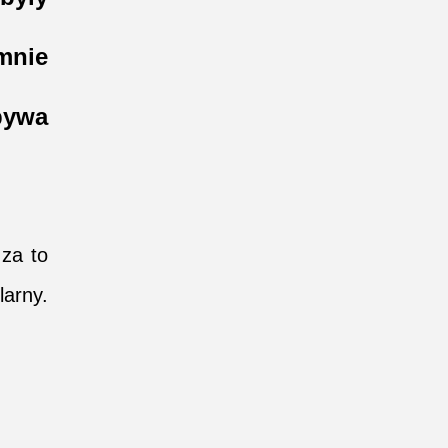
mnie
 bywa
 za to
larny.