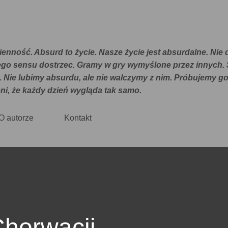
Przejdź do głównej zawartości
E
enność. Absurd to życie. Nasze życie jest absurdalne. Nie d
 tego sensu dostrzec. Gramy w gry wymyślone przez innych.
. Nie lubimy absurdu, ale nie walczymy z nim. Próbujemy g
ni, że każdy dzień wygląda tak samo.
O autorze
Kontakt
horwacji