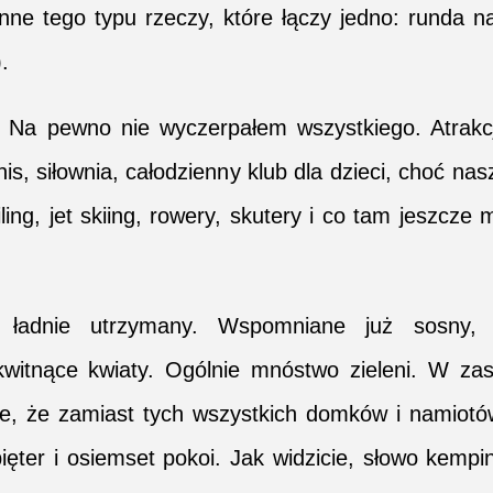
nne tego typu rzeczy, które łączy jedno: runda n
.
 Na pewno nie wyczerpałem wszystkiego. Atrakcj
s, siłownia, całodzienny klub dla dzieci, choć nas
iling, jet skiing, rowery, skutery i co tam jeszcze
 ładnie utrzymany. Wspomniane już sosny, 
kwitnące kwiaty. Ogólnie mnóstwo zieleni. W zas
e, że zamiast tych wszystkich domków i namiotó
 pięter i osiemset pokoi. Jak widzicie, słowo kempi