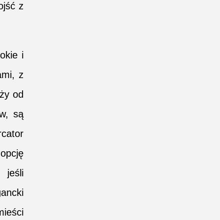
ojść z
okie i
mi, z
aży od
ów, są
rcator
 opcję
jeśli
gancki
mieści