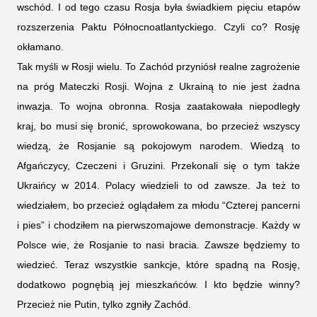
wschód. I od tego czasu Rosja była świadkiem pięciu etapów
rozszerzenia Paktu Północnoatlantyckiego. Czyli co? Rosję
okłamano.
Tak myśli w Rosji wielu. To Zachód przyniósł realne zagrożenie
na próg Mateczki Rosji. Wojna z Ukrainą to nie jest żadna
inwazja. To wojna obronna. Rosja zaatakowała niepodległy
kraj, bo musi się bronić, sprowokowana, bo przecież wszyscy
wiedzą, że Rosjanie są pokojowym narodem. Wiedzą to
Afgańczycy, Czeczeni i Gruzini. Przekonali się o tym także
Ukraińcy w 2014. Polacy wiedzieli to od zawsze. Ja też to
wiedziałem, bo przecież oglądałem za młodu “Czterej pancerni
i pies” i chodziłem na pierwszomajowe demonstracje. Każdy w
Polsce wie, że Rosjanie to nasi bracia. Zawsze będziemy to
wiedzieć. Teraz wszystkie sankcje, które spadną na Rosję,
dodatkowo pognębią jej mieszkańców. I kto będzie winny?
Przecież nie Putin, tylko zgniły Zachód.