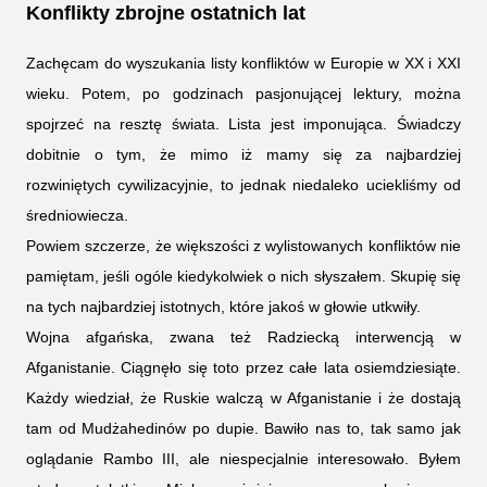
Konflikty zbrojne ostatnich lat
Zachęcam do wyszukania listy konfliktów w Europie w XX i XXI
wieku. Potem, po godzinach pasjonującej lektury, można
spojrzeć na resztę świata. Lista jest imponująca. Świadczy
dobitnie o tym, że mimo iż mamy się za najbardziej
rozwiniętych cywilizacyjnie, to jednak niedaleko uciekliśmy od
średniowiecza.
Powiem szczerze, że większości z wylistowanych konfliktów nie
pamiętam, jeśli ogóle kiedykolwiek o nich słyszałem. Skupię się
na tych najbardziej istotnych, które jakoś w głowie utkwiły.
Wojna afgańska, zwana też Radziecką interwencją w
Afganistanie. Ciągnęło się toto przez całe lata osiemdziesiąte.
Każdy wiedział, że Ruskie walczą w Afganistanie i że dostają
tam od Mudżahedinów po dupie. Bawiło nas to, tak samo jak
oglądanie Rambo III, ale niespecjalnie interesowało. Byłem