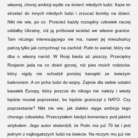
własnej, chorej ambicji wyśle na śmierć młodych ludzi. Każe im
strzelać do innych młodych ludzi i zrzucać bomby na dzieci.
Nikt nie wie, po co. Przecież każdy rozsądny człowiek raczej
oddałby Ukrainę, niż ją próbował wcielać we własne granice.
Tam niczego interesującego nie ma, nawet jej mieszkańcy
patrzą tylko jak czmychnąć na zachód. Putin to wariat, który nie
dba o własny naród. W Rosji bieda aż piszczy. Przeciętny
Rosjanin jada na co dzień gorzej, niż pies moich rodziców,
który nigdy nie schodził poniżej kanapki ze świeżym
baleronem. A on pcha ludzi do wojny. Zajmie dla siebie ostatni
kawałek Europy, który jeszcze do nikogo nie należy i wtedy
będzie musiał poprzestać, bo będzie graniczył z NATO. Czy
poprzestanie? Nikt nie wie, jak daleko sięga ambicja tego
chorego człowieka. Przeczytałem kiedyś komentarz pod jakimś
artykułem. Jego autor stwierdził, że Putin ma już 70 lat i jest
jednym z najbogatszych ludzi na świecie. Na niczym mu już nie