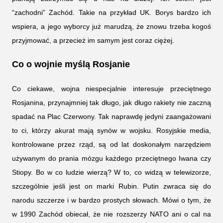
“zachodni” Zachód. Takie na przykład UK. Borys bardzo ich
wspiera, a jego wyborcy już marudzą, że znowu trzeba kogoś
przyjmować, a przecież im samym jest coraz ciężej.
Co o wojnie myślą Rosjanie 
Co ciekawe, wojna niespecjalnie interesuje przeciętnego
Rosjanina, przynajmniej tak długo, jak długo rakiety nie zaczną
spadać na Plac Czerwony. Tak naprawdę jedyni zaangażowani
to ci, którzy akurat mają synów w wojsku. Rosyjskie media,
kontrolowane przez rząd, są od lat doskonałym narzędziem
używanym do prania mózgu każdego przeciętnego Iwana czy
Stiopy. Bo w co ludzie wierzą? W to, co widzą w telewizorze,
szczególnie jeśli jest on marki Rubin. Putin zwraca się do
narodu szczerze i w bardzo prostych słowach. Mówi o tym, że
w 1990 Zachód obiecał, że nie rozszerzy NATO ani o cal na