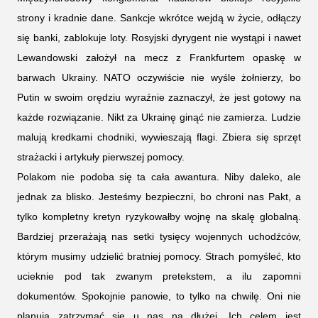
strony i kradnie dane. Sankcje wkrótce wejdą w życie, odłączy
się banki, zablokuje loty. Rosyjski dyrygent nie wystąpi i nawet
Lewandowski założył na mecz z Frankfurtem opaskę w
barwach Ukrainy. NATO oczywiście nie wyśle żołnierzy, bo
Putin w swoim orędziu wyraźnie zaznaczył, że jest gotowy na
każde rozwiązanie. Nikt za Ukrainę ginąć nie zamierza. Ludzie
malują kredkami chodniki, wywieszają flagi. Zbiera się sprzęt
strażacki i artykuły pierwszej pomocy.
Polakom nie podoba się ta cała awantura. Niby daleko, ale
jednak za blisko. Jesteśmy bezpieczni, bo chroni nas Pakt, a
tylko kompletny kretyn ryzykowałby wojnę na skalę globalną.
Bardziej przerażają nas setki tysięcy wojennych uchodźców,
którym musimy udzielić bratniej pomocy. Strach pomyśleć, kto
ucieknie pod tak zwanym pretekstem, a ilu zapomni
dokumentów. Spokojnie panowie, to tylko na chwilę. Oni nie
planują zatrzymać się u nas na dłużej. Ich celem jest