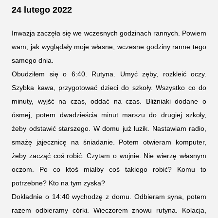
24 lutego 2022
Inwazja zaczęła się we wczesnych godzinach rannych. Powiem
wam, jak wyglądały moje własne, wczesne godziny ranne tego
samego dnia.
Obudziłem się o 6:40. Rutyna. Umyć zęby, rozkleić oczy.
Szybka kawa, przygotować dzieci do szkoły. Wszystko co do
minuty, wyjść na czas, oddać na czas. Bliźniaki dodane o
ósmej, potem dwadzieścia minut marszu do drugiej szkoły,
żeby odstawić starszego. W domu już luzik. Nastawiam radio,
smażę jajecznicę na śniadanie. Potem otwieram komputer,
żeby zacząć coś robić. Czytam o wojnie. Nie wierzę własnym
oczom. Po co ktoś miałby coś takiego robić? Komu to
potrzebne? Kto na tym zyska?
Dokładnie o 14:40 wychodzę z domu. Odbieram syna, potem
razem odbieramy córki. Wieczorem znowu rutyna. Kolacja,