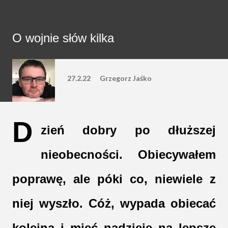
O wojnie słów kilka
27.2.22
Grzegorz Jaśko
D
zień dobry po dłuższej
nieobecności. Obiecywałem
poprawę, ale póki co, niewiele z
niej wyszło. Cóż, wypada obiecać
kolejną i mieć nadzieję na lepsze