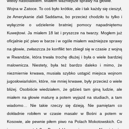
wtedy nastolatkiem. Miałem ważniejsze sprawy na głowie.
Wojna w Zatoce. To coś było krótkie, ale i tak każdy się cieszył,
że Amerykanie zlali Saddama, bo przecież chodziło tu tylko i
wyłącznie o udzielenie bratniej pomocy napadniętemu
Kuwejtowi. Ja miałem 18 lat i pryszcze na twarzy. Mogłem już
oficjalnie pić piwo w barze i w ogóle miałem ważniejsze sprawy
na głowie, zwłaszcza że konflikt ten zbiegł się w czasie z wojną
w Rwandzie, która trwała trochę dłużej i była o wiele bardziej
malownicza. Niestety, była też bardzo daleko i mimo, że
niezmiernie krwawa, musiała szybko ustąpić miejsca wojnom
jugosłowiańskim, które, nie mniej krwawe, były przecież o wiele
bliżej. Osobiście wiedziałem, że gdzieś tam giną ludzie, ale
miałem na głowie maturę a potem wyjazd na studiach, a tam
wiadomo… Nie takie rzeczy się dzieją. Nie pamiętam co
dokładnie robiłem w czasie masakr w Bośni a potem w
Kosowie, ale pewnie piłem piwo na Polach Mokotowskich. Co