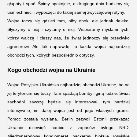
głupoty i spać. Śpimy spokojnie, a drugiego dnia budzimy się
uśmiechnięci i wypoczęci do takiej samej zwyczajowej rutyny.
Wojna toczy się gdzieś tam, niby obok, ale jednak daleko.
Słyszymy o niej i czytamy o niej. Wspieramy myślami tych,
którzy walczą i cieszy nas, że świat jednoczy się przeciwko
agresorowi. Ale tak naprawdę, to każda wojna najbardziej
obchodzi tych, których bezpośrednio dotyczy.
Kogo obchodzi wojna na Ukrainie
Wojna Rosyjsko-Ukraińska najbardziej obchodzi Ukrainę, bo na
jej terytorium się toczy. Tam spadają bomby i giną ludzie. Świat
zachodni zawszę będzie się interesował, tym bardziej
intensywnie, im dalej wojna jest od jego własnych granic.
Pomoc została wysłana. Berlin zezwoli Estonii przekazać
Ukrainie dziewięć haubic z zapasów byłego NRD.
Międzynarodowy konglomerat hackerów blokuje rosyjskie