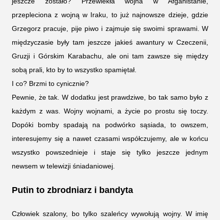
jeszcze zostało? Przewlekła wojna w Afganistanie,
przepleciona z wojną w Iraku, to już najnowsze dzieje, gdzie
Grzegorz pracuje, pije piwo i zajmuje się swoimi sprawami. W
międzyczasie były tam jeszcze jakieś awantury w Czeczenii,
Gruzji i Górskim Karabachu, ale oni tam zawsze się między
sobą prali, kto by to wszystko spamiętał.
I co? Brzmi to cynicznie?
Pewnie, że tak. W dodatku jest prawdziwe, bo tak samo było z
każdym z was. Wojny wojnami, a życie po prostu się toczy.
Dopóki bomby spadają na podwórko sąsiada, to owszem,
interesujemy się a nawet czasami współczujemy, ale w końcu
wszystko powszednieje i staje się tylko jeszcze jednym
newsem w telewizji śniadaniowej.
Putin to zbrodniarz i bandyta
Człowiek szalony, bo tylko szaleńcy wywołują wojny. W imię