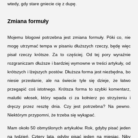
wtedy, gdy stare gniecie cię z dupę.
Zmiana formuły
Mojemu blogowi potrzebna jest zmiana formuły. Póki co, nie
mogę utrzymać tempa w pisaniu dłuższych rzeczy, będę więc
pisał rzeczy krótsze. Za to częściej. Od tej pory wyraźnie
rozgraniczam dłuższe i bardziej wymowne w treści artykuły, od
krótszych i lżejszych postów. Dłuższa forma jest niezbędna, bo
niesie przesłanie, ale na świecie tyle się dzieje, że łatwo
przegapić coś istotnego. Krótsza forma to szybki komentarz,
malutki włosek, który wpada ci za kołnierz po strzyżeniu i
dręczy przez resztę dnia. Czy jest potrzebna? Na pewno.
Niektórym przypomni, że trzeba się wykąpać.
Mam około 50 obmyślonych artykułów. Rok, gdyby pisać jeden
na tydzień. Cztery lata, gdyby pisać jeden na miesiąc. Niby