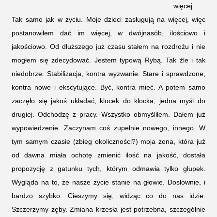
więcej.
Tak samo jak w życiu. Moje dzieci zasługują na więcej, więc
postanowiłem dać im więcej, w dwójnasób, ilościowo i
jakościowo. Od dłuższego już czasu stałem na rozdrożu i nie
mogłem się zdecydować. Jestem typową Rybą. Tak źle i tak
niedobrze. Stabilizacja, kontra wyzwanie. Stare i sprawdzone,
kontra nowe i ekscytujące. Być, kontra mieć. A potem samo
zaczęło się jakoś układać, klocek do klocka, jedna myśl do
drugiej. Odchodzę z pracy. Wszystko obmyśliłem. Dałem już
wypowiedzenie. Zaczynam coś zupełnie nowego, innego. W
tym samym czasie (zbieg okoliczności?) moja żona, która już
od dawna miała ochotę zmienić ilość na jakość, dostała
propozycję z gatunku tych, którym odmawia tylko głupek.
Wygląda na to, że nasze życie stanie na głowie. Dosłownie, i
bardzo szybko. Cieszymy się, widząc co do nas idzie.
Szczerzymy zęby. Zmiana krzesła jest potrzebna, szczególnie