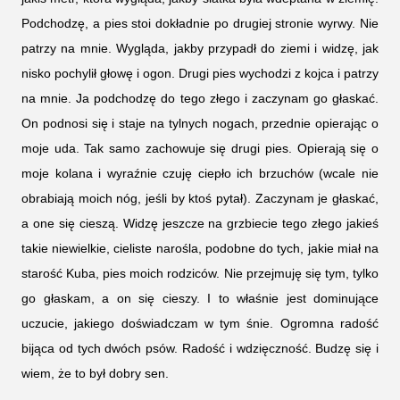
Podchodzę, a pies stoi dokładnie po drugiej stronie wyrwy. Nie
patrzy na mnie. Wygląda, jakby przypadł do ziemi i widzę, jak
nisko pochylił głowę i ogon. Drugi pies wychodzi z kojca i patrzy
na mnie. Ja podchodzę do tego złego i zaczynam go głaskać.
On podnosi się i staje na tylnych nogach, przednie opierając o
moje uda. Tak samo zachowuje się drugi pies. Opierają się o
moje kolana i wyraźnie czuję ciepło ich brzuchów (wcale nie
obrabiają moich nóg, jeśli by ktoś pytał). Zaczynam je głaskać,
a one się cieszą. Widzę jeszcze na grzbiecie tego złego jakieś
takie niewielkie, cieliste narośla, podobne do tych, jakie miał na
starość Kuba, pies moich rodziców. Nie przejmuję się tym, tylko
go głaskam, a on się cieszy. I to właśnie jest dominujące
uczucie, jakiego doświadczam w tym śnie. Ogromna radość
bijąca od tych dwóch psów. Radość i wdzięczność. Budzę się i
wiem, że to był dobry sen.