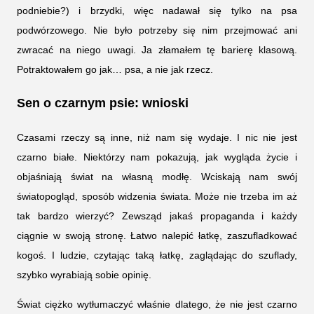
podniebie?) i brzydki, więc nadawał się tylko na psa
podwórzowego. Nie było potrzeby się nim przejmować ani
zwracać na niego uwagi. Ja złamałem tę barierę klasową.
Potraktowałem go jak… psa, a nie jak rzecz.
Sen o czarnym psie: wnioski
Czasami rzeczy są inne, niż nam się wydaje. I nic nie jest
czarno białe. Niektórzy nam pokazują, jak wygląda życie i
objaśniają świat na własną modłę. Wciskają nam swój
światopogląd, sposób widzenia świata. Może nie trzeba im aż
tak bardzo wierzyć? Zewsząd jakaś propaganda i każdy
ciągnie w swoją stronę. Łatwo nalepić łatkę, zaszufladkować
kogoś. I ludzie, czytając taką łatkę, zaglądając do szuflady,
szybko wyrabiają sobie opinię.
Świat ciężko wytłumaczyć właśnie dlatego, że nie jest czarno