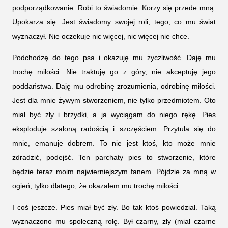
podporządkowanie. Robi to świadomie. Korzy się przede mną.
Upokarza się. Jest świadomy swojej roli, tego, co mu świat
wyznaczył. Nie oczekuje nic więcej, nic więcej nie chce.
Podchodzę do tego psa i okazuję mu życzliwość. Daję mu
trochę miłości. Nie traktuję go z góry, nie akceptuję jego
poddaństwa. Daję mu odrobinę zrozumienia, odrobinę miłości.
Jest dla mnie żywym stworzeniem, nie tylko przedmiotem. Oto
miał być zły i brzydki, a ja wyciągam do niego rękę. Pies
eksploduje szaloną radością i szczęściem. Przytula się do
mnie, emanuje dobrem. To nie jest ktoś, kto może mnie
zdradzić, podejść. Ten parchaty pies to stworzenie, które
będzie teraz moim najwierniejszym fanem. Pójdzie za mną w
ogień, tylko dlatego, że okazałem mu trochę miłości.
I coś jeszcze. Pies miał być zły. Bo tak ktoś powiedział. Taką
wyznaczono mu społeczną rolę. Był czarny, zły (miał czarne