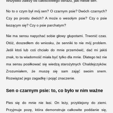
Wszystko zależy od całościowego obrazu, jaki niesie sen.
No to o czym był mój sen? O czarnym psie? Dwóch czarnych?
Czy po prostu dwóch? A może o wesołym psie? Czy o psie
łaszącym się? Czy o psie parchatym?
Nie ma sensu napychać sobie głowy głupotami. Trwonić czas.
Otóż, doszedłem do wniosku, że senniki to nie mój problem.
Jeśli ktoś lub coś chciało do mnie przemówić, dać mi jakiś
znak, to ta wiadomość miała być tylko dla mnie. Dlatego też nie
ma sensu posiłkować się wiedzą starożytnych Chaldejczyków.
Zrozumiałem, że muszę się sam zająć swoim snem.
Rozwiązać jego zagadkę i pojąć znaczenie.
Sen o czarnym psie: to, co było w nim ważne
Pies się do mnie nie łasi. On leży, przyklejony do ziemi.
Przyjmuje pozę, która demonstruje całkowite poddanie się,