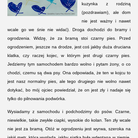
kuzynka z rodziną
(pozdrawiam), ale dom
nie jest ważny i nawet
wcale go we śnie nie widać). Droga dochodzi do bramy i
ogrodzenia. Widzę, że za bramą stoi czarny pies. Przed
ogrodzeniem, jeszcze na drodze, jest coś jakby duża druciana
klatka, czy raczej kojec, w którym jest drugi czarny pies.
Jedziemy tym samochodem bardzo wolno i pytam żony, o co
chodzi, czemu są dwa psy. Ona odpowiada, że ten w kojcu to
jest nasz normalny pies, ale tego drugiego nie wolno nawet
dotykać, bo mój ojciec powiedział, że on jest zły i nadaje się
tylko do pilnowania podwórka.
Wysiadamy z samochodu i podchodzimy do psów. Czarne,
niewielkie, takie zwykłe ciapki, wysokie do kolan. Ten zły wcale
nie jest za bramą. Otóż w ogrodzeniu jest wyrwa, szeroka na
jakiś metr, która wygląda, jakby siatka była wdeptana w ziemię.