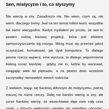
Sen, mistycyzm i to, co słyszymy
Nie wierzę w sny. Zasadniczo nie. Nie wiem, czym są, nie
wiem, dlaczego śnimy. Jest na ten temat milion teorii, wszystkie
tak samo wiarygodne. Kiedyś myślałem po prostu, że sen to
pewien rodzaj losowej projekcji, która jest efektem
samooczyszczania się mózgu. Mózg musi się przecież jakoś
oczyszczać, formatować, jak dysk komputera. To dlatego
pewne rzeczy wypiera, inne wyrzuca, to dlatego wspomnienia
blakną coraz bardziej - gdyby nie to, ludzie by wariowali,
osiągając wiek lat piętnastu, a na pewno dość wcześnie
zaczynaliby nienawidzić swoich rodziców.
Z wiekiem, stając się bardziej skłonnym do mistycyzmu, patrzę
inaczej na różne rzeczy. Dalej nie bardzo wierzę w sny, ale
coraz bardziej wierzę, że wszechświat daje nam cały czas
znaki, z których większości niestety nie potrafimy odczytać.