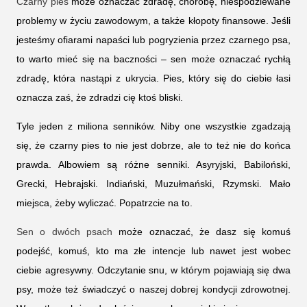
Czarny pies
może oznaczać zdradę, chorobę, niespodziewane
problemy w życiu zawodowym, a także kłopoty finansowe. Jeśli
jesteśmy ofiarami napaści lub pogryzienia przez czarnego psa,
to warto mieć się na baczności – sen może oznaczać rychłą
zdradę, która nastąpi z ukrycia. Pies, który się do ciebie łasi
oznacza zaś, że zdradzi cię ktoś bliski.
Tyle jeden z miliona senników. Niby one wszystkie zgadzają
się, że czarny pies to nie jest dobrze, ale to też nie do końca
prawda. Albowiem są różne senniki. Asyryjski, Babiloński,
Grecki, Hebrajski. Indiański, Muzułmański, Rzymski. Mało
miejsca, żeby wyliczać. Popatrzcie na to.
Sen o dwóch psach
może oznaczać, że dasz się komuś
podejść, komuś, kto ma złe intencje lub nawet jest wobec
ciebie agresywny. Odczytanie snu, w którym pojawiają się dwa
psy, może też świadczyć o naszej dobrej kondycji zdrowotnej.